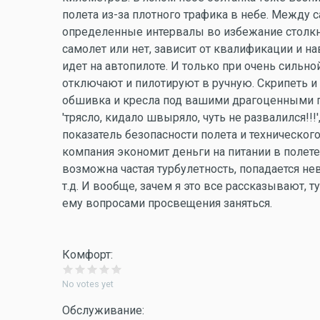
полета из-за плотного трафика в небе. Между
определенные интервалы во избежание столкно
самолет или нет, зависит от квалификации и 
идет на автопилоте. И только при очень сильно
отключают и пилотируют в ручную. Скрипеть и 
обшивка и кресла под вашими драгоценными попам
'трясло, кидало швыряло, чуть не развалился!!!', 
показатель безопасности полета и техническог
компания экономит деньги на питании в полете
возможна частая турбулетность, попадается не
т.д. И вообще, зачем я это все рассказывают, т
ему вопросами просвещения заняться.
Комфорт:
No votes yet
Обслуживание: