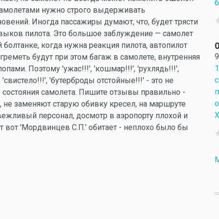
б
 самолетами нужно строго выдерживать
вений. Иногда пассажиры думают, что, будет трясти
навыков пилота. Это большое заблуждение — самолет
й болтанке, когда нужна реакция пилота, автопилот
О
9
греметь будут при этом багаж в самолете, внутренняя
1
и. Поэтому 'ужас!!!', 'кошмар!!!', 'рухлядь!!!',
с
'свистело!!!', 'бутерброды отстойные!!!' - это не
п
о состояния самолета. Пишите отзывы правильно -
о
, не заменяют старую обивку кресел, на маршруте
Х
вежливый персонал, досмотр в аэропорту плохой и
ут вот 'Мордвинцев С.П.' обитает - неплохо было бы
M