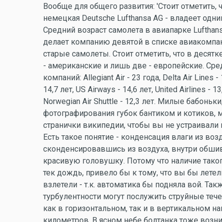
Вообще для общего развития: 'Стоит отметить,
немецкая Deutsche Lufthansa AG - владеет од
Средний возраст самолета в авиапарке Lufthans
делает компанию девятой в списке авиакомпа
старые самолеты. Стоит отметить, что в десят
- американские и лишь две - европейские. Ср
компаний: Allegiant Air - 23 года, Delta Air Lines -
14,7 лет, US Airways - 14,6 лет, United Airlines - 13,
Norwegian Air Shuttle - 12,3 лет. Милые бабонь
фотографирования губок бантиком и котиков, 
странички википедии, чтобы вы не устраивали 
Есть такое понятие - конденсация влаги из возд
сконденсировавшись из воздуха, внутри обшив
красивую головушку. Потому что наличие таког
тек дождь, привело бы к тому, что вы бы лете
взлетели - т.к. автоматика бы подняла вой. Та
турбулентности могут послужить струйные тече
как в горизонтальном, так и в вертикальном на
километров. В ясном небе болтанка тоже возн