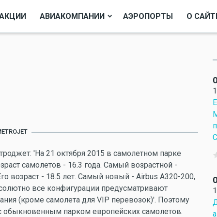
АКЦИИ
АВИАКОМПАНИИ
АЭРОПОРТЫ
О САЙТ
О
1
Е
М
п
ETROJET
С
роджет: 'На 21 октября 2015 в самолетном парке
зраст самолетов - 16.3 года. Самый возрастной -
го возраст - 18.5 лет. Самый новый - Airbus A320-200,
О
 Абсолютно все конфигурации предусматривают
1
ния (кроме самолета для VIP перевозок)'. Поэтому
Д
 с обыкновенным парком европейских самолетов.
а