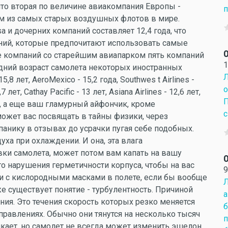
 что вторая по величине авиакомпания Европы -
п
ним из самых старых воздушных флотов в мире.
a и дочерних компаний составляет 12,4 года, что
ний, которые предпочитают использовать самые
ке компаний со старейшим авиапарком пять компаний
1
едний возраст самолета некоторых иностранных
Л
 15,8 лет, AeroMexico - 15,2 года, Southwes t Airlines -
о
7 лет, Cathay Pacific - 13 лет, Asiana Airlines - 12,6 лет,
П
ки, а еще ваш гламурный айфончик, кроме
с
может вас посвящать в тайны физики, через
панику в отзывах до усрачки пугая себе подобных.
уха при охлаждении. И она, эта влага
ки самолета, может потом вам капать на вашу
О
о нарушения герметичности корпуса, чтобы на вас
9
ли с кислородными масками в полете, если бы вообще
Л
кже существует понятие - турбулентность. Причиной
а
ния. Это течения скорость которых резко меняется
б
правлениях. Обычно они тянутся на несколько тысяч
п
икает, но самолет не всегда может изменить эшелон