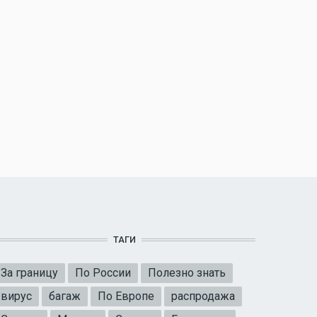
ТАГИ
За границу
По России
Полезно знать
вирус
багаж
По Европе
распродажа