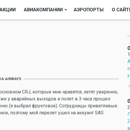
АКЦИИ
АВИАКОМПАНИИ
АЭРОПОРТЫ
О САЙТ
О
1
А
о
у
IA AIRWAYS
основном CRJ, которые мне нравятся, летят уверенно,
у же у аварийных выходов и полет в 3 часа прошел
О
меню (я выбрал фруктовое). Сотрудницы приветливые.
2
янсе, поэтому мой перелет ушел на аккуант SAS
Л
2
в