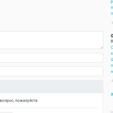
р
п
п
О
8
О
к
Ш
п
н
A
вопрос, пожалуйста: