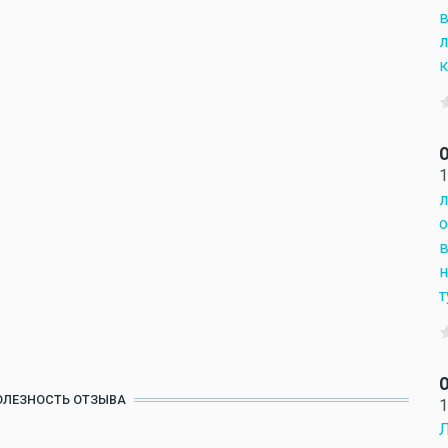
в
л
к
О
1
л
о
в
н
т
О
ОЛЕЗНОСТЬ ОТЗЫВА
1
Л