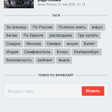
Анна Попова
, 21 янв 2025 - 01:18
ТАГИ
За границу
По России
Полезно знать
вирус
багаж
По Европе
распродажа
Где купить
Скидки
Москва
Самара
акции
Билет
Индия
Симферополь
Бонус
Екатеринбург
безопасность
рейтинг
Анапа
ПОИСК ПО ФРИФЛАЙТ