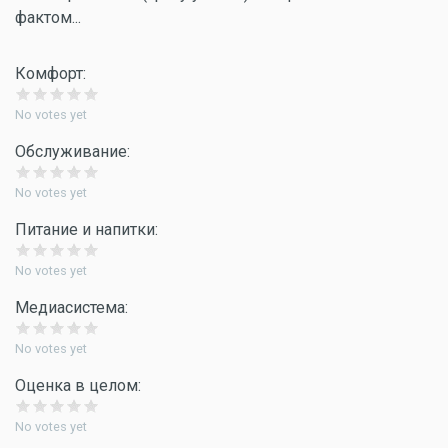
фактом...
Комфорт:
No votes yet
Обслуживание:
No votes yet
Питание и напитки:
No votes yet
Медиасистема:
No votes yet
Оценка в целом:
No votes yet