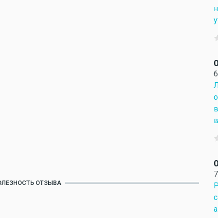
н
у
О
6
Л
о
в
в
О
7
ОЛЕЗНОСТЬ ОТЗЫВА
Р
с
а