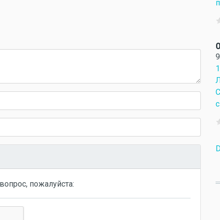
п
О
9
1
Л
С
с
D
вопрос, пожалуйста: