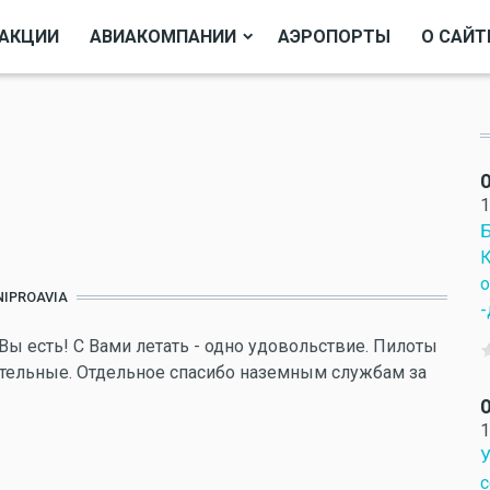
АКЦИИ
АВИАКОМПАНИИ
АЭРОПОРТЫ
О САЙТ
О
1
Б
К
о
NIPROAVIA
-
Вы есть! С Вами летать - одно удовольствие. Пилоты
ательные. Отдельное спасибо наземным службам за
О
1
У
с