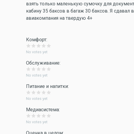
взять только маленькую сумочку для документ
кабину 35 баксов в багаж 30 баксов. Я сдавал в
авиакомпания на твердую 4+
Комфорт:
No votes yet
Обслуживание:
No votes yet
Питание и напитки:
No votes yet
Медиасистема:
No votes yet
Оценка в целом: