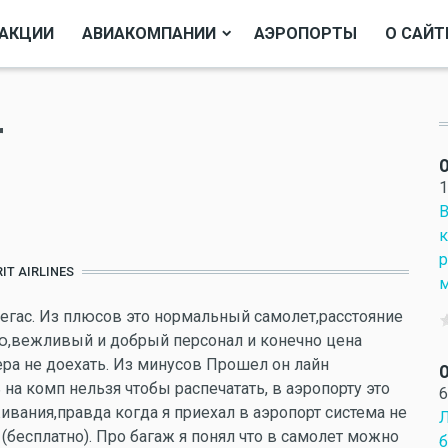
АКЦИИ
АВИАКОМПАНИИ
АЭРОПОРТЫ
О САЙТ
r
О
1
В
к
р
RIT AIRLINES
м
Вегас. Из плюсов это нормальный самолет,расстояние
ю,вежливый и добрый персонал и конечно цена
тера не доехать. Из минусов Прошел он лайн
О
на комп нельзя чтобы распечатать, в аэропорту это
6
ивания,правда когда я приехал в аэропорт система не
Л
бесплатно). Про багаж я понял что в самолет можно
б