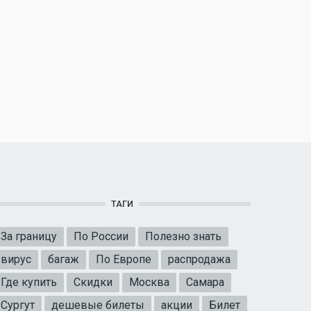
ТАГИ
За границу
По России
Полезно знать
вирус
багаж
По Европе
распродажа
Где купить
Скидки
Москва
Самара
Сургут
дешевые билеты
акции
Билет