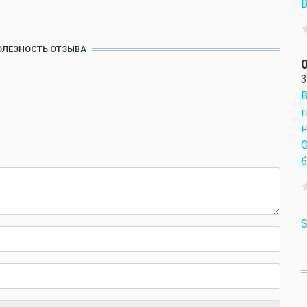
В
ОЛЕЗНОСТЬ ОТЗЫВА
О
3
В
п
н
О
б
S