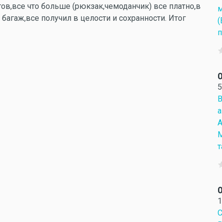
ов,все что больше (рюкзак,чемоданчик) все платно,в
м
 багаж,все получил в целости и сохранности. Итог
(
п
5
В
а
А
М
т
О
1
С