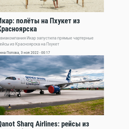
Икар: полёты на Пхукет из
Красноярска
виакомпания Икар запустила прямые чартерные
ейсы из Красноярска на Пхукет
нна Попова
, 3 ноя 2022 - 00:17
Qanot Sharq Airlines: рейсы из