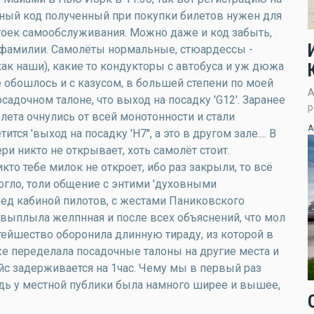
ачный код полученный при покупки билетов нужен для
стоек самообслуживания. Можно даже и код забыть,
о фамилии. Самолёты нормальные, стюардессы -
как наши), какие то кондукторы с автобуса и уж дюжа
 обошлось и с казусом, в большей степени по моей
А
садочном талоне, что выход на посадку 'G12'. Заранее
р
ылета очнулись от всей монотонности и стали
А
ится 'выход на посадку 'H7'', а это в другом зале.... В
и никто не открывает, хоть самолёт стоит.
кто тебе милок не откроет, ибо раз закрыли, то всё
огло, толи общение с энтими 'духовными
ед кабиной пилотов, с жестами Паниковского
а выплыла желпнная и после всех объяснений, что мол
ятейшество оборонила длинную тираду, из которой в
 же переделала посадочные талоны на другие места и
ейс задерживается на 1час. Чему мы в первый раз
дь у местной публики была намного ширее и вышее,