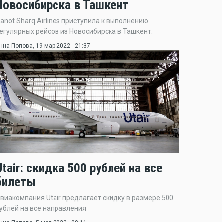
Новосибирска в Ташкент
anot Sharq Airlines приступила к выполнению
егулярных рейсов из Новосибирска в Ташкент.
нна Попова
, 19 мар 2022 - 21:37
Utair: скидка 500 рублей на все
билеты
виакомпания Utair предлагает скидку в размере 500
ублей на все направления