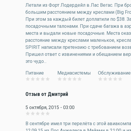
Летали из Форт Лодердейл в Лас Вегас. При бр
большим расстоянием между креслами (Big Fro
При этом за каждый билет доплатили по $38. З
посадочными талонами. При сдаче багажа в аэ
места и выдали новые посадочные. Места оказа
расстояние между креслами маленькое, кресла
SPIRIT написали претензию с требованием возвр
Пришел ответ с извинениями и обещанием вернут
это чудо...
Питание
Медиасистемы
Обслуживание
Отзыв от Дмитрий
5 октября, 2015 - 03:00
В сентябре имел три перелёта с этой авиакомпа
12.09.15 из Лос Анжелеса в Майами в 21:00 и и