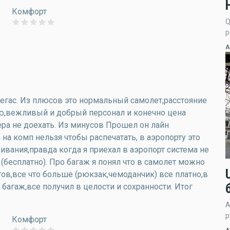
Комфорт
Q
р
А
Вегас. Из плюсов это нормальный самолет,расстояние
ю,вежливый и добрый персонал и конечно цена
тера не доехать. Из минусов Прошел он лайн
на комп нельзя чтобы распечатать, в аэропорту это
ивания,правда когда я приехал в аэропорт система не
бесплатно). Про багаж я понял что в самолет можно
ов,все что больше (рюкзак,чемоданчик) все платно,в
 багаж,все получил в целости и сохранности. Итог
А
р
Комфорт