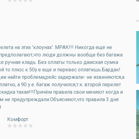
А
лета на этих 'клоунах'. МРАК!!! Никогда ещё не
ни предполагают,что люди должны вообще без багажа
учная кладь. Без оплаты только дамская сумка
й то плюс к 50у.е еще и перевес оплатишь.Бардак!
ии найти проблема,рейс задержали- не извиняются,а
тно, а 90 у.е. багаж получился,т.к. второй перелет
о скидка такая!!!Причём правила свои меняют когда и
ом не предупреждали.Объясняют,что правила 3 дня
й
Комфорт