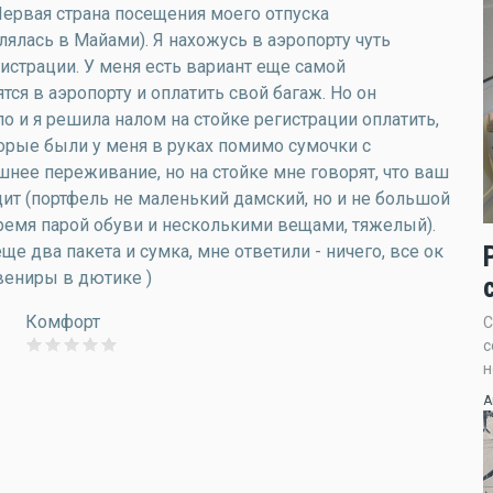
 Первая страна посещения моего отпуска
лялась в Майами). Я нахожусь в аэропорту чуть
гистрации. У меня есть вариант еще самой
тся в аэропорту и оплатить свой багаж. Но он
о и я решила налом на стойке регистрации оплатить,
торые были у меня в руках помимо сумочки с
шнее переживание, но на стойке мне говорят, что ваш
дит (портфель не маленький дамский, но и не большой
тремя парой обуви и несколькими вещами, тяжелый).
ще два пакета и сумка, мне ответили - ничего, все ок
увениры в дютике )
Комфорт
С
с
н
А