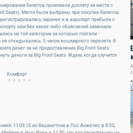
онировании билетов произвели доплату за места с
nt Seats). Места были выбраны при покупке билетов.
арегистрировались заранее и в аэропорт прибыли с
ропорту нам без каких-либо объяснений заменили
лись не той категории за которые платили -
 не откидывались. 5 часов кошмарного перелета. В
ата денег за не предоставление Big Front Seats.
ь деньги за Big Front Seats. Ждем, когда случится
А
с
Комфорт
А
нией: 11.09.15 из Вашингтона в Лос Анжелес в 8:30,
з Майами в Нью Йорк в 11:30, так вот регистрацию на