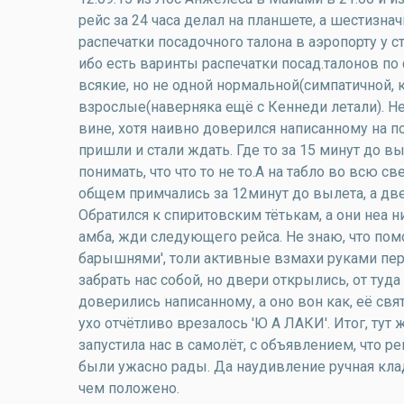
рейс за 24 часа делал на планшете, а шестизн
распечатки посадочного талона в аэропорту у 
ибо есть варинты распечатки посад.талонов п
всякие, но не одной нормальной(симпатичной, 
взрослые(наверняка ещё с Кеннеди летали). Не
вине, хотя наивно доверился написанному на по
пришли и стали ждать. Где то за 15 минут до в
понимать, что что то не то.А на табло во всю свет
общем примчались за 12минут до вылета, а двер
Обратился к спиритовским тётькам, а они неа ни
амба, жди следующего рейса. Не знаю, что пом
барышнями', толи активные взмахи руками пер
забрать нас собой, но двери открылись, от туд
доверились написанному, а оно вон как, её св
ухо отчётливо врезалось 'Ю А ЛАКИ'. Итог, тут
запустила нас в самолёт, с объявлением, что р
были ужасно рады. Да наудивление ручная кла
чем положено.