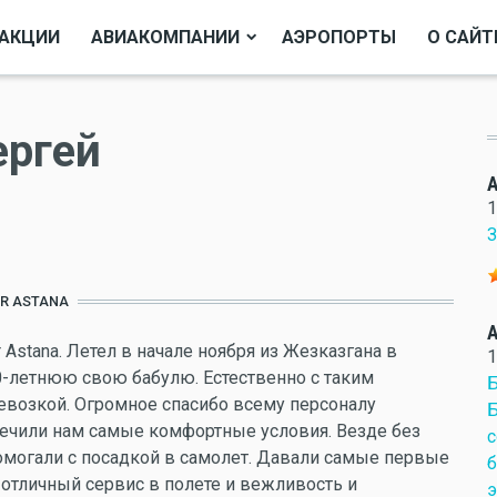
АКЦИИ
АВИАКОМПАНИИ
АЭРОПОРТЫ
О САЙТ
ергей
A
1
З
IR ASTANA
A
Astana. Летел в начале ноября из Жезказгана в
1
0-летнюю свою бабулю. Естественно с таким
Б
евозкой. Огромное спасибо всему персоналу
Б
спечили нам самые комфортные условия. Везде без
с
омогали с посадкой в самолет. Давали самые первые
б
ь отличный сервис в полете и вежливость и
э