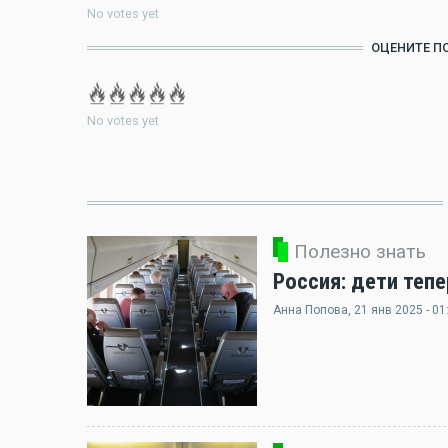
No votes yet
ОЦЕНИТЕ П
No votes yet
Полезно знать
Россия: дети теп
Анна Попова
, 21 янв 2025 - 01