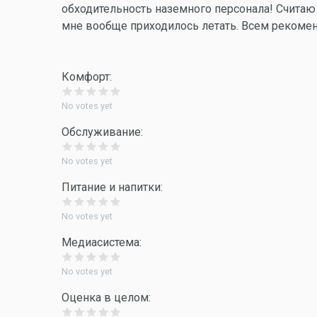
обходительность наземного персонала! Считаю 
мне вообще приходилось летать. Всем рекоме
Комфорт:
No votes yet
Обслуживание:
No votes yet
Питание и напитки:
No votes yet
Медиасистема:
No votes yet
Оценка в целом: