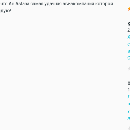
что Air Astana самая удачная авиакомпания которой
ндую!
К
2
Х
с
в
С
О
1
Л
п
у
д