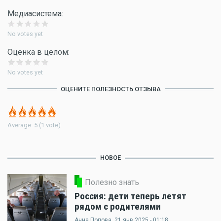
Медиасистема:
No votes yet
Оценка в целом:
No votes yet
ОЦЕНИТЕ ПОЛЕЗНОСТЬ ОТЗЫВА
Average:
5
(
1
vote)
НОВОЕ
Полезно знать
Россия: дети теперь летят
рядом с родителями
Анна Попова
, 21 янв 2025 - 01:18