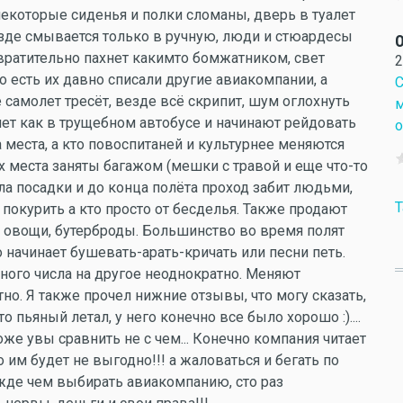
 некоторые сиденья и полки сломаны, дверь в туалет
езде смывается только в ручную, люди и стюардесы
О
отвратительно пахнет какимто бомжатником, свет
2
о есть их давно списали другие авиакомпании, а
С
 самолет тресёт, везде всё скрипит, шум оглохнуть
м
лет как в трущебном автобусе и начинают рейдовать
о
а места, а кто повоспитаней и культурнее меняются
х места заняты багажом (мешки с травой и еще что-то
а посадки и до конца полёта проход забит людьми,
T
 покурить а кто просто от бесделья. Также продают
и, овощи, бутерброды. Большинство во время полят
о начинает бушевать-арать-кричать или песни петь.
ного числа на другое неоднократно. Меняют
о. Я также прочел нижние отзывы, что могу сказать,
о пьяный летал, у него конечно все было хорошо :)....
же увы сравнить не с чем... Конечно компания читает
о им будет не выгодно!!! а жаловаться и бегать по
ежде чем выбирать авиакомпанию, сто раз