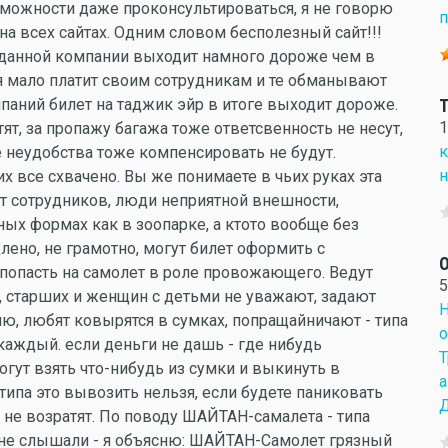
озможности даже проконсультироваться, я не говорю
п
на всех сайтах. Одним словом бесполезный сайт!!!
 данной компании выходит намного дороже чем в
я мало платит своим сотрудникам и те обманывают
паний билет на таджик эйр в итоге выходит дороже.
T
1
ят, за пропажу багажа тоже ответсвенность не несут,
к
 неудобства тоже компенсировать не будут.
н
их все схвачено. Вы же понимаете в чьих руках эта
ет сотрудников, люди неприятной внешности,
ных формах как в зоопарке, а ктото вообще без
ено, не грамотно, могут билет оформить с
О
попасть на самолет в роле провожающего. Ведут
5
я, старших и женщин с детьми не уважают, задают
Н
ю, любят ковырятся в сумках, попращайничают - типа
о
каждый. если деньги не дашь - где нибудь
Т
Могут взять что-нибудь из сумки и выкинуть в
а
типа это вывозить нельзя, если будете паниковать
Д
 не возратят. По поводу ШАЙТАН-самалета - типа
 не слышали - я объясню: ШАЙТАН-Самолет грязный