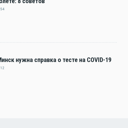
олете: 8 советов
:54
нск нужна справка о тесте на COVID-19
:12