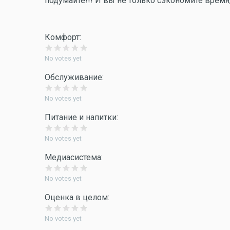
подумайте!!! И вы не только сэкономите время,
Комфорт:
No votes yet
Обслуживание:
No votes yet
Питание и напитки:
No votes yet
Медиасистема:
No votes yet
Оценка в целом:
No votes yet