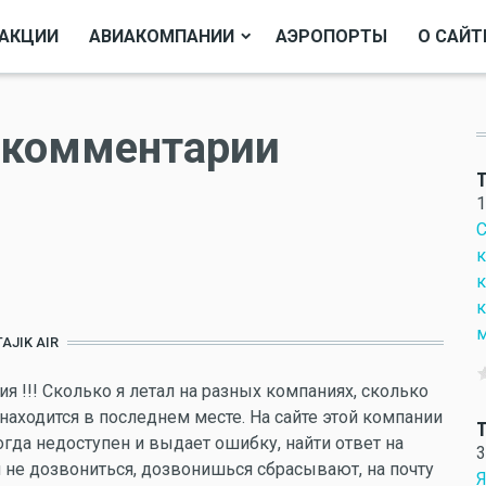
АКЦИИ
АВИАКОМПАНИИ
АЭРОПОРТЫ
О САЙТ
и комментарии
T
1
С
к
к
к
м
TAJIK AIR
 !!! Сколько я летал на разных компаниях, сколько
находится в последнем месте. На сайте этой компании
T
огда недоступен и выдает ошибку, найти ответ на
3
 не дозвониться, дозвонишься сбрасывают, на почту
Я