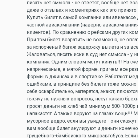
писать нет смысла - не ответят, вообще нет в
даже о отзывах и коментариях как это принято 
Купить билет в самой компании или авиакассе
частной авиакомпании (наверно авиакомпании
клиентов). По сравнению с рейсами других ком
При том билет возратить не возможно, не оплат
за испорченый багаж задержку вылета и за все
Жаловаться, писать иски в суд нет смысла - у н
компания. Одним словом могут кинуть!!! На сч
непричесаные, в мятой форме, при чем все раз
формы в джинсах и в спортивке. Работают медл
ошибками, в принципе без билета тоже можно 
себя оскарбительно, матерятся, экают, плюютс
тысячу не нужных вопросов, несут какаю брехн
просят деньги на хлеб чай минимум 500-1000р 
напакастят. А также воруют на глазах вещи!!! 
мусорное ведро, если вы увидете - они скажут 
вам вообще билет анулируют и деньги конечно
трущебного-бамбейского микроавтобуса. Если