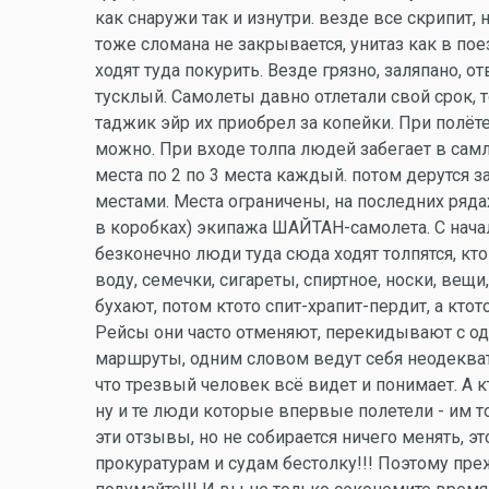
как снаружи так и изнутри. везде все скрипит,
тоже сломана не закрывается, унитаз как в по
ходят туда покурить. Везде грязно, заляпано, 
тусклый. Самолеты давно отлетали свой срок, т
таджик эйр их приобрел за копейки. При полёте
можно. При входе толпа людей забегает в сам
места по 2 по 3 места каждый. потом дерутся з
местами. Места ограничены, на последних ряда
в коробках) экипажа ШАЙТАН-самолета. С начал
безконечно люди туда сюда ходят толпятся, кто
воду, семечки, сигареты, спиртное, носки, вещ
бухают, потом ктото спит-храпит-пердит, а ктот
Рейсы они часто отменяют, перекидывают с од
маршруты, одним словом ведут себя неодекватн
что трезвый человек всё видет и понимает. А кт
ну и те люди которые впервые полетели - им то
эти отзывы, но не собирается ничего менять, эт
прокуратурам и судам бестолку!!! Поэтому пр