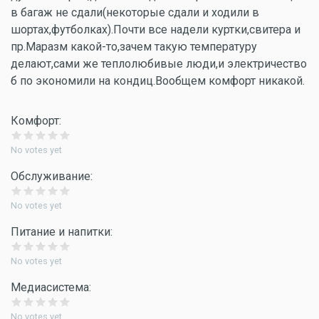
в багаж не сдали(некоторые сдали и ходили в
шортах,футболках).Почти все надели куртки,свитера и
пр.Маразм какой-то,зачем такую температуру
делают,сами же теплолюбивые люди,и электричество
б по экономили на кондиц.Вообщем комфорт никакой.
Комфорт:
No votes yet
Обслуживание:
No votes yet
Питание и напитки:
No votes yet
Медиасистема:
No votes yet