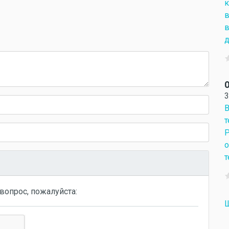
к
в
в
д
О
3
В
т
Р
о
т
вопрос, пожалуйста:
Ш