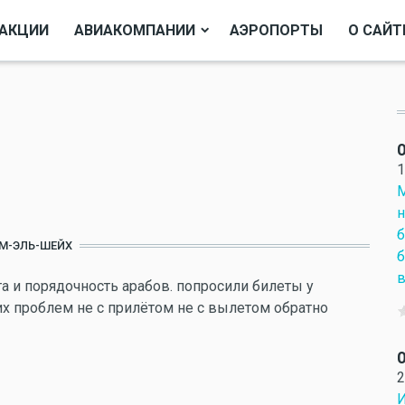
АКЦИИ
АВИАКОМПАНИИ
АЭРОПОРТЫ
О САЙТ
О
1
М
н
б
М-ЭЛЬ-ШЕЙХ
б
в
та и порядочность арабов. попросили билеты у
их проблем не с прилётом не с вылетом обратно
О
2
И