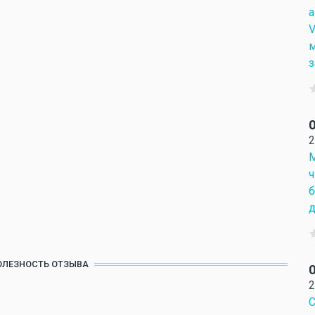
а
V
м
з
О
2
М
ч
б
д
ОЛЕЗНОСТЬ ОТЗЫВА
О
2
С