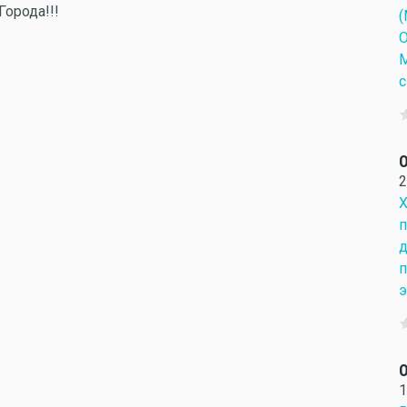
орода!!!
(
О
М
с
О
2
Х
п
д
п
э
О
1