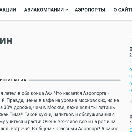
АКЦИИ
АВИАКОМПАНИИ
АЭРОПОРТЫ
О САЙТ
тин
О
2
Н
о
ч
ИНКИ ВАНТАА
о
G
я летел в оба конца АФ. Что касается Аэропорта -
й. Правда, цены в кафе на уровне московских, но не
а 30% дороже, чем в Москве, даже если ты летишь
кай Тима!! Такой кухни, напитков и обслуживания я
О
у учиться и расти! Очень вежливо все и на рег и на
1
след. встречи'! В общем - классный Аэропорт! А какое
Б