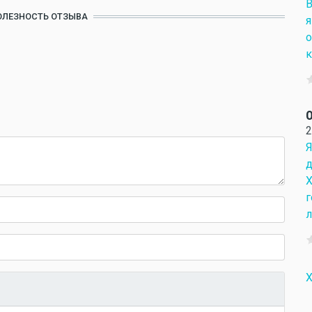
В
ОЛЕЗНОСТЬ ОТЗЫВА
я
о
О
2
Я
д
Х
г
л
Х