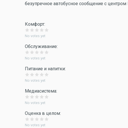
безупречное автобусное сообщение с центром Г
Комфорт:
No votes yet
Обслуживание:
No votes yet
Питание и напитки:
No votes yet
Медиасистема:
No votes yet
Оценка в целом:
No votes yet