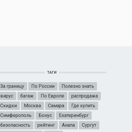
ТАГИ
За границу
По России
Полезно знать
вирус
багаж
По Европе
распродажа
Скидки
Москва
Самара
Где купить
Симферополь
Бонус
Екатеринбург
безопасность
рейтинг
Анапа
Сургут