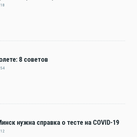
:18
олете: 8 советов
:54
нск нужна справка о тесте на COVID-19
:12