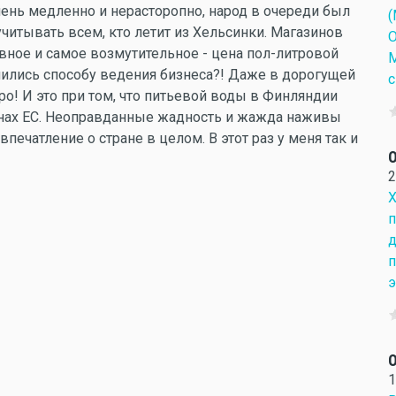
ень медленно и нерасторопно, народ в очереди был
(
читывать всем, кто летит из Хельсинки. Магазинов
О
авное и самое возмутительное - цена пол-литровой
М
аучились способу ведения бизнеса?! Даже в дорогущей
с
вро! И это при том, что питьевой воды в Финляндии
ранах ЕС. Неоправданные жадность и жажда наживы
ечатление о стране в целом. В этот раз у меня так и
О
2
Х
п
д
п
э
О
1