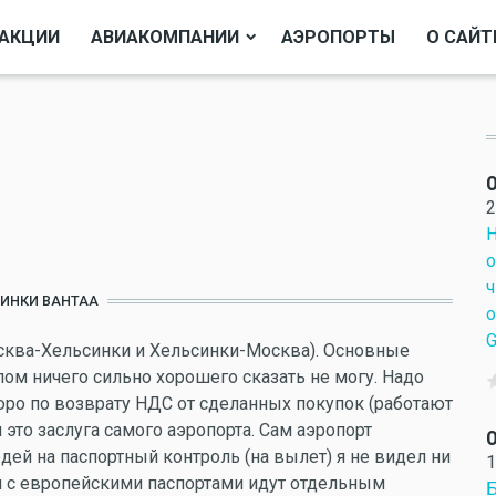
АКЦИИ
АВИАКОМПАНИИ
АЭРОПОРТЫ
О САЙТ
О
2
Н
о
ч
ИНКИ ВАНТАА
о
G
осква-Хельсинки и Хельсинки-Москва). Основные
лом ничего сильно хорошего сказать не могу. Надо
ро по возврату НДС от сделанных покупок (работают
 это заслуга самого аэропорта. Сам аэропорт
О
дей на паспортный контроль (на вылет) я не видел ни
1
ди с европейскими паспортами идут отдельным
Б