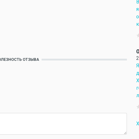
В
я
о
О
2
ОЛЕЗНОСТЬ ОТЗЫВА
Я
д
Х
г
л
Х