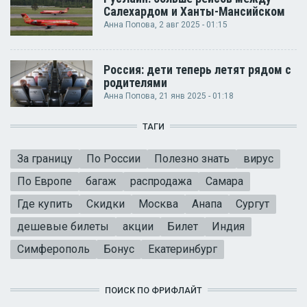
Салехардом и Ханты-Мансийском
Анна Попова
, 2 авг 2025 - 01:15
Россия: дети теперь летят рядом с
родителями
Анна Попова
, 21 янв 2025 - 01:18
ТАГИ
За границу
По России
Полезно знать
вирус
По Европе
багаж
распродажа
Самара
Где купить
Скидки
Москва
Анапа
Сургут
дешевые билеты
акции
Билет
Индия
Симферополь
Бонус
Екатеринбург
ПОИСК ПО ФРИФЛАЙТ