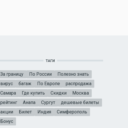
ТАГИ
За границу
По России
Полезно знать
вирус
багаж
По Европе
распродажа
Самара
Где купить
Скидки
Москва
рейтинг
Анапа
Сургут
дешевые билеты
акции
Билет
Индия
Симферополь
Бонус