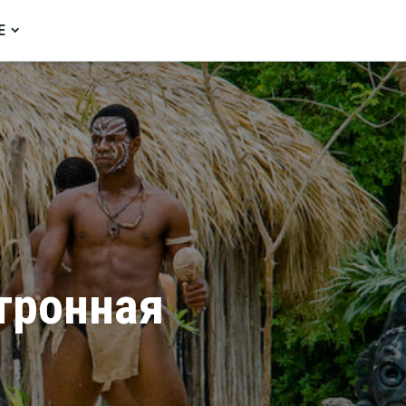
Е
тронная