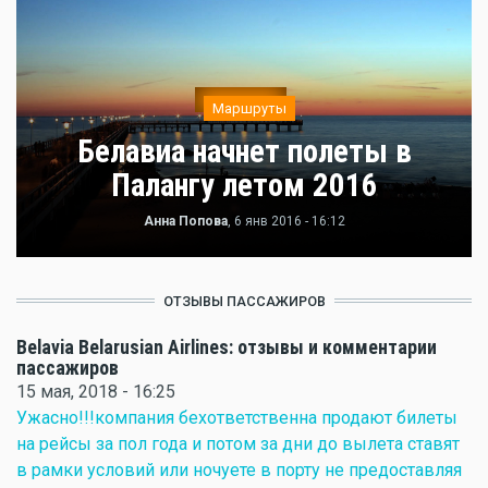
Маршруты
Белавиа начнет полеты в
Палангу летом 2016
Анна Попова
, 6 янв 2016 - 16:12
ОТЗЫВЫ ПАССАЖИРОВ
Belavia Belarusian Airlines: отзывы и комментарии
пассажиров
15 мая, 2018 - 16:25
Ужасно!!!компания бехответственна продают билеты
на рейсы за пол года и потом за дни до вылета ставят
в рамки условий или ночуете в порту не предоставляя