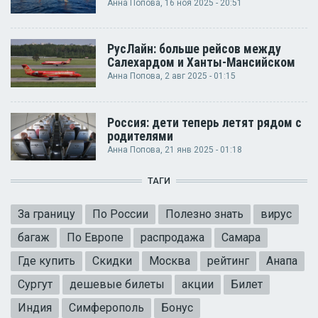
Анна Попова
, 16 ноя 2025 - 20:51
РусЛайн: больше рейсов между
Салехардом и Ханты-Мансийском
Анна Попова
, 2 авг 2025 - 01:15
Россия: дети теперь летят рядом с
родителями
Анна Попова
, 21 янв 2025 - 01:18
ТАГИ
За границу
По России
Полезно знать
вирус
багаж
По Европе
распродажа
Самара
Где купить
Скидки
Москва
рейтинг
Анапа
Сургут
дешевые билеты
акции
Билет
Индия
Симферополь
Бонус