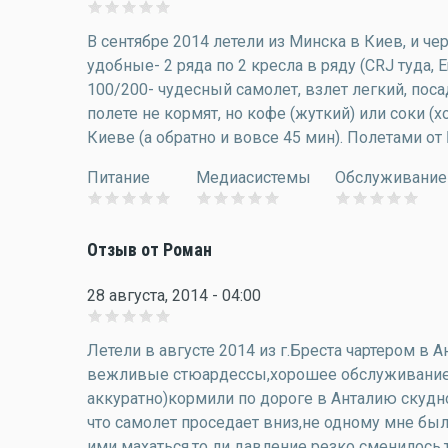
В сентябре 2014 летели из Минска в Киев, и ч
удобные- 2 ряда по 2 кресла в ряду (CRJ туда,
100/200- чудесный самолет, взлет легкий, пос
полете не кормят, но кофе (жуткий) или соки (
Киеве (а обратно и вовсе 45 мин). Полетами о
Питание
Медиасистемы
Обслуживание
Отзыв от Роман
28 августа, 2014 - 04:00
Летели в августе 2014 из г.Бреста чартером в
вежливые стюардессы,хорошее обслуживание,х
аккуратно)кормили по дороге в Анталию скудн
что самолет проседает вниз,не одному мне было
ими махаться,то ли давление резко сменилось,