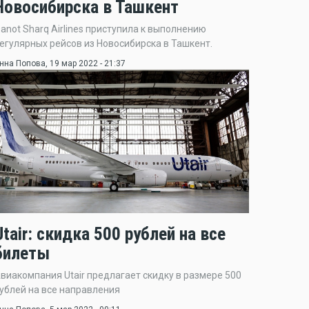
Новосибирска в Ташкент
anot Sharq Airlines приступила к выполнению
егулярных рейсов из Новосибирска в Ташкент.
нна Попова
, 19 мар 2022 - 21:37
Utair: скидка 500 рублей на все
билеты
виакомпания Utair предлагает скидку в размере 500
ублей на все направления