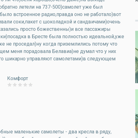
А
братно летели на 737-500)самолет уже был
было встроенное радио,правда оно не работало)вот
ивали соки,пакет с шоколадкой и сандвичами)очень
казались просто божественны)и все пассажиры
соки)посадка в Бресте была полностью идеальной,уже
же не проседал)ну когда приземлились потому что
щем меня порадовала Белавиа)не думал что у них
сто шикарно управляют самолетами)в следующем
Комфорт
обные маленькие самолеты - два кресла в ряду,