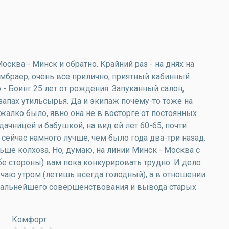
сква - Минск и обратно. Крайний раз - на днях на
Эмбраер, очень все прилично, приятный кабинный
 - Боинг 25 лет от рождения. Запуканный салон,
апах утильсырья. Да и экипаж почему-то тоже на
алко было, явно она не в восторге от постоянных
ачницей и бабушкой, на вид ей лет 60-65, почти
о сейчас намного лучше, чем было года два-три назад.
ше колхоза. Но, думаю, на линии Минск - Москва с
бе стороны) вам пока конкурировать трудно. И дело
 чаю утром (летишь всегда голодный), а в отношении
 дальнейшего совершенствования и вывода старых
Комфорт