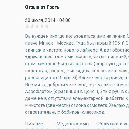
Отзыв от Гость
20 июля, 2014 - 04:00
Вынужден иногда пользоваться ими на линии Мо
плече Минск - Москва. Туда был новый 195-й 
экипаж и чистота нового лайнера. А вот обратно
удручающие, местами рваные, чехлы сидений, з
этом самолете был возрастной (старшую даже ж
полетов, а, скорее, выглядела несложившейся д
ровесница того боинга)) Касательно сервиса, т
Все мило, доброжелательно, все меньше и мень
Аэрофлотом (с разницей в цене 1,5 тыс руб в о
даже не в отсутствии элементарной чиабатты к
и чистоте (свежести) салона самолета. Желаю
отвратительных бобиков-классиков.
Питание
Медиасистемы
Обслуживание