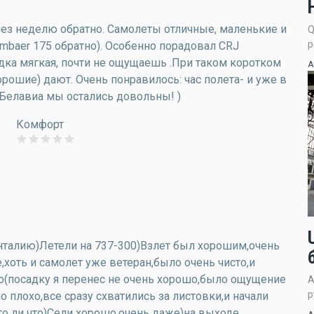
ерез неделю обратно. Самолеты отличные, маленькие и
Q
р
 Embaer 175 обратно). Особенно порадовал CRJ
адка мягкая, почти не ощущаешь .При таком коротком
А
хорошие) дают. Очень понравилось: час полета- и уже в
т Белавиа мы остались довольны! )
Комфорт
 Анталию)Летели на 737-300)Взлет был хорошим,очень
оть и самолет уже ветеран,было очень чисто,и
о(посадку я перенес не очень хорошо,было ощущение
А
р
 плохо,все сразу схватились за листовки,и начали
то ли что)Сели хорошо,очень даже)на выходе