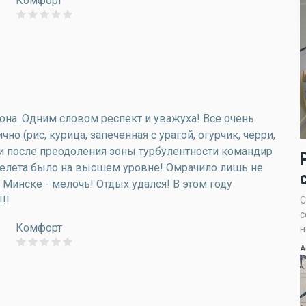
Комфорт
она. Одним словом респект и уважуха! Все очень
чно (рис, курица, запеченная с урагой, огурчик, черри,
ути после преодоления зоны турбулентности командир
ерелета было на высшем уровне! Омрачило лишь не
Минске - мелочь! Отдых удался! В этом году
!!
С
с
Комфорт
н
А