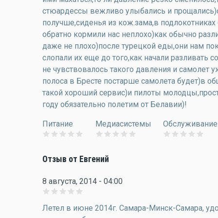
стюардессы вежливо улыбались и прощались)о
получше,сиденья из кож.зама,в подлокотниках 
обратно кормили нас неплохо)как обычно разл
даже не плохо)после турецкой еды,они нам по
слопали их еще до того,как начали разливать 
не чувствовалось такого давления и самолет у
полоса в Бресте постарше самолета будет)в об
такой хороший сервис)и пилоты молодцы,про
году обязательно полетим от Белавии)!
Питание
Медиасистемы
Обслуживание
Отзыв от Евгений
8 августа, 2014 - 04:00
Летел в июне 2014г. Самара-Минск-Самара, уд