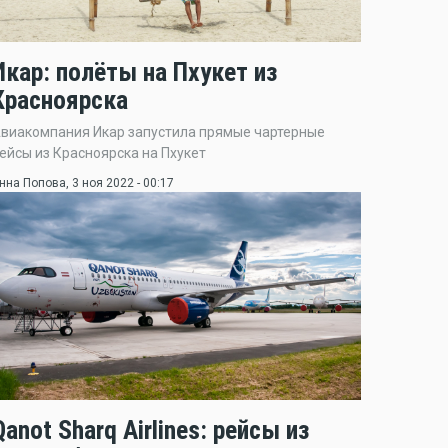
Икар: полёты на Пхукет из
Красноярска
виакомпания Икар запустила прямые чартерные
ейсы из Красноярска на Пхукет
нна Попова
, 3 ноя 2022 - 00:17
Qanot Sharq Airlines: рейсы из