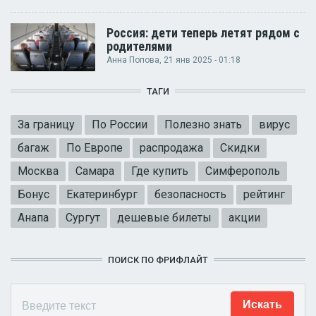
Россия: дети теперь летят рядом с
родителями
Анна Попова
, 21 янв 2025 - 01:18
ТАГИ
За границу
По России
Полезно знать
вирус
багаж
По Европе
распродажа
Скидки
Москва
Самара
Где купить
Симферополь
Бонус
Екатеринбург
безопасность
рейтинг
Анапа
Сургут
дешевые билеты
акции
ПОИСК ПО ФРИФЛАЙТ