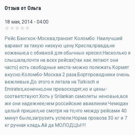
Отзыв от Ольга
18 мая, 2014 - 04:00
Рейс Бангкок-Москва,транзит Коломбо: Наилучший
вариант за такую низкую цену.Кресла,правда,не
кожаные,а с обивкой для обычных кресел.Насколько я
слышала,почти на всех рейсах(так как летают они
часто) есть свободные места-можно полежать.Кормят
вкусно.Коломбо-Москва 2 раза.Бортпроводники очень
вежливые.До этого я летала на Türkisch и
Emirates,конечно,они превосходят,но и цены-
соответствуют.Хоть у Srilankan самолеты неновые,все
же они надежнее,чем российские авиалинии.Чемодан
целый пришел,не смотря на то,что между рейсами 40
минут было,загрузить успели.Норма провоза 30 кг и 7
кг ручная кладь.Ай да МОЛОДЦЫ!!!