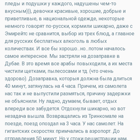
пледы и подушки у каждого, надушены чем-то
вкусным))), девочки красивые, хорошие, добрые и
приветливые, в национальной одежде, некоторые
немного говорят по-русски, кормили шикарно, даже с
Эмирейтс не сравнится, выбор из трех блюд, а главное
для русских бесплатных алкоголь в любых
количествах. И все бы хорошо...но...потом началось
самое интересное. Мы застряли на дозаправке в
Дубае. В это время все арабы повыходили, а их места
чистили щетками, пылесосами и тд. (что очень
здорово). Дозаправка, которыя должна была длиться
40 минут, затянулась на 4 часа. Причем, из самолета
нас так и не выпустили размяться, причину задержки
не объяснили. Ну ладно, думаем, бывает, отдых
впереди все забудется. Отдохнули шикарно, но вот
незадача вышла. Возвращались из Тринкомале на
поезде, поезд опоздал на 3 часа. У нас самолет. На
гигантских скоростях примчались в аэропорт. До
отправления 50 минут. Но у стоки решистрации нам,