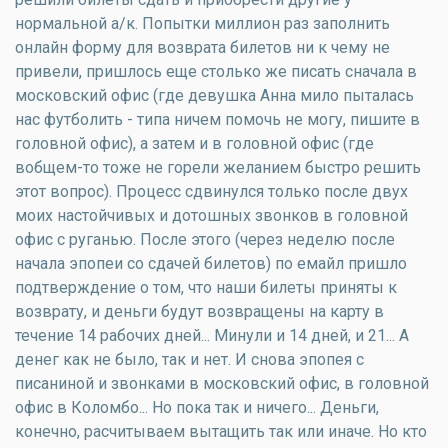
нормальной а/к. Попытки миллион раз заполнить
онлайн форму для возврата билетов ни к чему не
привели, пришлось еще столько же писать сначала в
московский офис (где девушка Анна мило пыталась
нас футболить - типа ничем помочь не могу, пишите в
головной офис), а затем и в головной офис (где
вобщем-то тоже не горели желанием быстро решить
этот вопрос). Процесс сдвинулся только после двух
моих настойчивых и дотошных звонков в головной
офис с руганью. После этого (через неделю после
начала эпопеи со сдачей билетов) по емайл пришло
подтверждение о том, что наши билеты приняты к
возврату, и деньги будут возвращены на карту в
течение 14 рабочих дней... Минули и 14 дней, и 21... А
денег как не было, так и нет. И снова эпопея с
писаниной и звонками в московский офис, в головной
офис в Коломбо... Но пока так и ничего... Деньги,
конечно, расчитываем вытащить так или иначе. Но кто