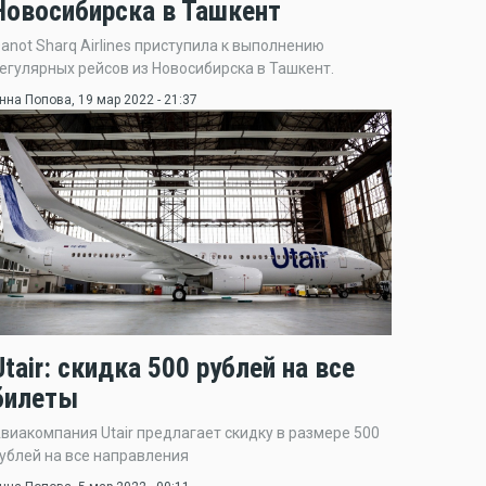
Новосибирска в Ташкент
anot Sharq Airlines приступила к выполнению
егулярных рейсов из Новосибирска в Ташкент.
нна Попова
, 19 мар 2022 - 21:37
Utair: скидка 500 рублей на все
билеты
виакомпания Utair предлагает скидку в размере 500
ублей на все направления