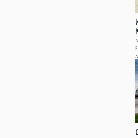
А
р
А