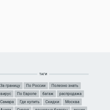
ТАГИ
За границу
По России
Полезно знать
вирус
По Европе
багаж
распродажа
Самара
Где купить
Скидки
Москва
Анапа
Сургут
дешевые билеты
акции