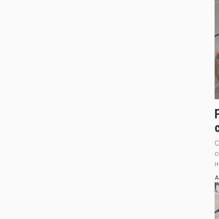
С
с
н
А