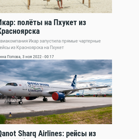
Икар: полёты на Пхукет из
Красноярска
виакомпания Икар запустила прямые чартерные
ейсы из Красноярска на Пхукет
нна Попова
, 3 ноя 2022 - 00:17
Qanot Sharq Airlines: рейсы из