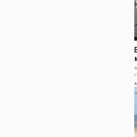
А
с
А