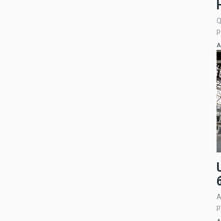
Q
р
А
А
р