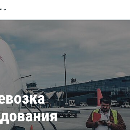
Е
евозка
удования