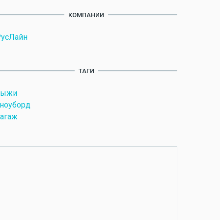
КОМПАНИИ
РусЛайн
ТАГИ
лыжи
ноуборд
агаж