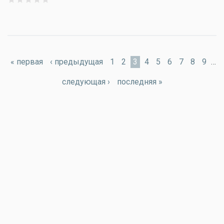
Страницы
« первая
‹ предыдущая
1
2
3
4
5
6
7
8
9
…
следующая ›
последняя »