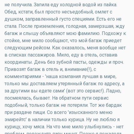
не получила. Запила еду холодной водой из пайка.
Обед, кстати, был просто несъедобный, омлет с
душком, заправленный густо специями. Есть его не
стала. После приземления, голодная, замерзшая, жду
багаж и слышу объявляют мою фамилию. Подхожу к
стойке, мне мило сообщают, что мой багаж приедет
следующим рейсом. Как оказалось, меня вообще нет
в списках пассажиров. Мило, еду в отель, оставив
координаты. День без зубной пасты, одежды и проч.
Привозят багаж в отель и, внимание(!), с
комментариями - 'наша компания лучшая в мире,
только мы доставляем утерянный багаж по адресу, а
за другими вы едете сами' (вот это сервис!). Ладно,
посмеялась, бывает. На обратном пути сервис
подобный, только багаж не потеряли. Тот же бардак
при раздаче пищи. Со всего 'изысканного меню
эмирейтс' в наличии только курица. Ну не люблю я
курицу, хочу мяса. На что мне мило улыбнулись - нет
проблем, подождите пару минут. Позже я пожалела,