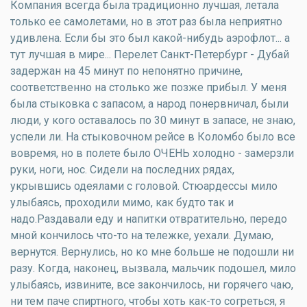
Компания всегда была традиционно лучшая, летала
только ее самолетами, но в этот раз была неприятно
удивлена. Если бы это был какой-нибудь аэрофлот... а
тут лучшая в мире... Перелет Санкт-Петербург - Дубай
задержан на 45 минут по непонятно причине,
соответственно на столько же позже прибыл. У меня
была стыковка с запасом, а народ понервничал, были
люди, у кого оставалось по 30 минут в запасе, не знаю,
успели ли. На стыковочном рейсе в Коломбо было все
вовремя, но в полете было ОЧЕНЬ холодно - замерзли
руки, ноги, нос. Сидели на последних рядах,
укрывшись одеялами с головой. Стюардессы мило
улыбаясь, проходили мимо, как будто так и
надо.Раздавали еду и напитки отвратительно, передо
мной кончилось что-то на тележке, уехали. Думаю,
вернутся. Вернулись, но ко мне больше не подошли ни
разу. Когда, наконец, вызвала, мальчик подошел, мило
улыбаясь, извините, все закончилось, ни горячего чаю,
ни тем паче спиртного, чтобы хоть как-то согреться, я