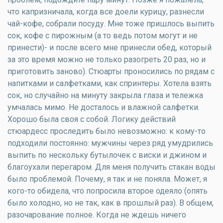
что капризничала, когда все доели курицу, разнесли
чай-кофе, собрали посуду. Мне тоже пришлось выпить
сок, кофе с пирожным (а то ведь потом могут и не
принести)- и после всего мне принесли обед, который
за это время можно не только разогреть 20 раз, но и
приготовить заново). Стюарты проносились по рядам с
напитками и салфетками, как спринтеры. Хотела взять
сок, но случайно на минуту закрыла глаза и тележка
умчалась мимо. Не досталось и влажной салфетки.
Хорошо была своя с собой. Логику действий
стюардесс проследить было невозможно: к кому-то
подходили постоянно: мужчины через ряд умудрились
выпить по нескольку бутылочек с виски и джином и
благоухали перегаром. Для меня получить стакан воды
было проблемой. Почему, я так и не поняла. Может, я
кого-то обидела, что попросила второе одеяло (опять
было холодно, но не так, как в прошлый раз). В общем,
разочарование полное. Когда не ждешь ничего