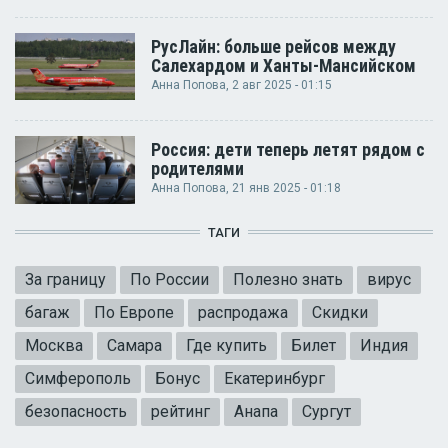
РусЛайн: больше рейсов между
Салехардом и Ханты-Мансийском
Анна Попова
, 2 авг 2025 - 01:15
Россия: дети теперь летят рядом с
родителями
Анна Попова
, 21 янв 2025 - 01:18
ТАГИ
За границу
По России
Полезно знать
вирус
багаж
По Европе
распродажа
Скидки
Москва
Самара
Где купить
Билет
Индия
Симферополь
Бонус
Екатеринбург
безопасность
рейтинг
Анапа
Сургут