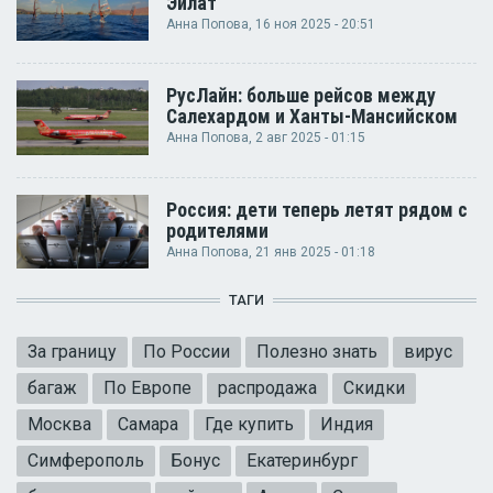
Эйлат
Анна Попова
, 16 ноя 2025 - 20:51
РусЛайн: больше рейсов между
Салехардом и Ханты-Мансийском
Анна Попова
, 2 авг 2025 - 01:15
Россия: дети теперь летят рядом с
родителями
Анна Попова
, 21 янв 2025 - 01:18
ТАГИ
За границу
По России
Полезно знать
вирус
багаж
По Европе
распродажа
Скидки
Москва
Самара
Где купить
Индия
Симферополь
Бонус
Екатеринбург