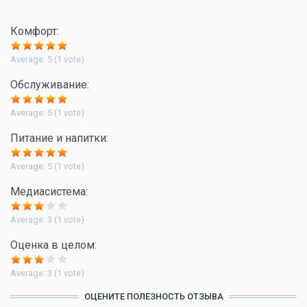
Комфорт:
Average:
5
(
1
vote)
Обслуживание:
Average:
5
(
1
vote)
Питание и напитки:
Average:
5
(
1
vote)
Медиасистема:
Average:
3
(
1
vote)
Оценка в целом:
Average:
3
(
1
vote)
ОЦЕНИТЕ ПОЛЕЗНОСТЬ ОТЗЫВА