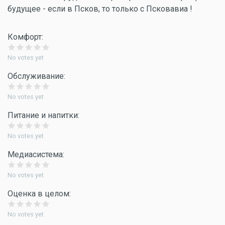
будущее - если в Псков, то только с Псковавиа !
Комфорт:
No votes yet
Обслуживание:
No votes yet
Питание и напитки:
No votes yet
Медиасистема:
No votes yet
Оценка в целом:
No votes yet