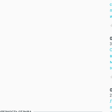
с
п
и
О
3
С
в
м
з
О
2
Л
п
ОЛЕЗНОСТЬ ОТЗЫВА