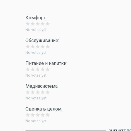
Комфорт:
No votes yet
Обслуживание:
No votes yet
Питание и напитки:
No votes yet
Медиасистема:
No votes yet
Оценка в целом:
No votes yet
ОЦЕНИТЕ П