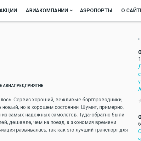
АКЦИИ
АВИАКОМПАНИИ
АЭРОПОРТЫ
О САЙТ
О
1
Д
с
у
Е АВИАПРЕДПРИЯТИЕ
А
авилось. Сервис хороший, вежливые бортпроводники,
е новый, но в хорошем состоянии. Шумит, примерно,
дин из самых надежных самолетов. Туда-обратно были
О
лей, дешевле, чем на поезд, а экономия времени
6
виация развивалась, так как это лучший транспорт для
О
ч