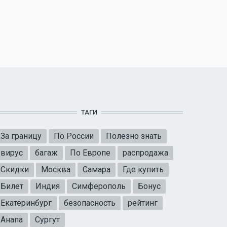
ТАГИ
За границу
По России
Полезно знать
вирус
багаж
По Европе
распродажа
Скидки
Москва
Самара
Где купить
Билет
Индия
Симферополь
Бонус
Екатеринбург
безопасность
рейтинг
Анапа
Сургут