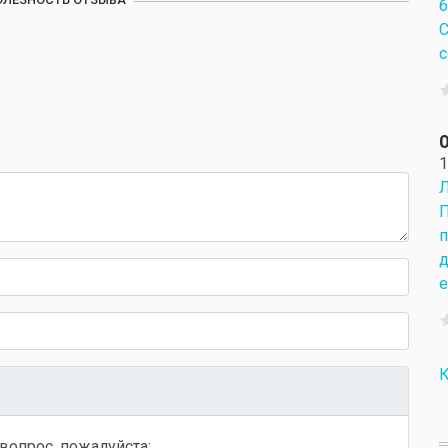
б
С
с
О
1
Л
П
п
д
е
К
вопрос, пожалуйста: