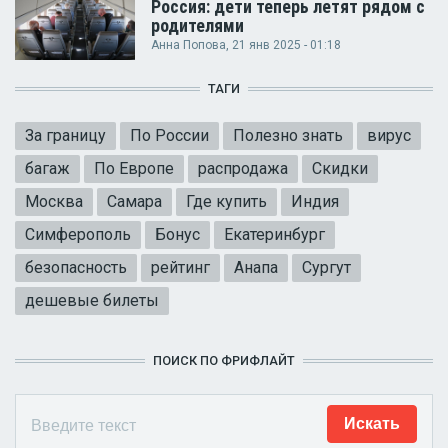
Россия: дети теперь летят рядом с
родителями
Анна Попова
, 21 янв 2025 - 01:18
ТАГИ
За границу
По России
Полезно знать
вирус
багаж
По Европе
распродажа
Скидки
Москва
Самара
Где купить
Индия
Симферополь
Бонус
Екатеринбург
безопасность
рейтинг
Анапа
Сургут
дешевые билеты
ПОИСК ПО ФРИФЛАЙТ