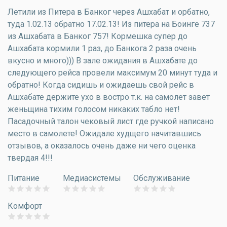
Летили из Питера в Банког через Ашхабат и орбатно,
туда 1.02.13 обратно 17.02.13! Из питера на Боинге 737
из Ашхабата в Банког 757! Кормешка супер до
Ашхабата кормили 1 раз, до Банкога 2 раза очень
вкусно и много))) В зале ожидания в Ашхабате до
следующего рейса провели максимум 20 минут туда и
обратно! Когда сидишь и ожидаешь свой рейс в
Ашхабате держите ухо в востро т.к. на самолет завет
женьщина тихим голосом никаких табло нет!
Пасадочный талон чековый лист где ручкой написано
место в самолете! Ожидале худщего начитавшись
отзывов, а оказалось очень даже ни чего оценка
твердая 4!!!
Питание
Медиасистемы
Обслуживание
Комфорт