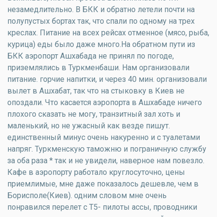
незамедлительно. В БКК и обратно летели почти на
полупустых бортах так, что спали по одному на трех
креслах. Питание на всех рейсах отменное (мясо, рыба,
курица) еды было даже много.На обратном пути из
БКК аэропорт Ашхабада не принял по погоде,
приземлялись в Туркменбаши. Нам организовали
питание. горчие напитки, и через 40 мин. организовали
вылет в Ашхабат, так что на стыковку в Киев не
опоздали. Что касается аэропорта в Ашхабаде ничего
плохого сказать не могу, транзитный зал хоть и
маленький, но не ужасный как везде пишут.
единственный минус очень накуренно и с туалетами
напряг. Туркменскую таможню и пограничную службу
за оба раза * так и не увидели, наверное нам повезло.
Кафе в аэропорту работало круглосуточно, цены
приемлимые, мне даже показалось дешевле, чем в
Борисполе(Киев). одним словом мне очень
понравился перелет с Т5- пилоты ассы, проводники