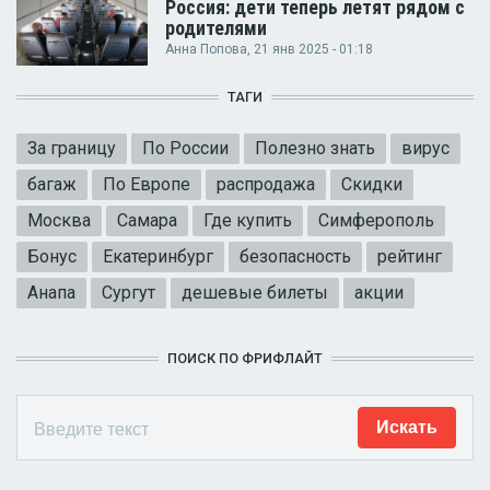
Россия: дети теперь летят рядом с
родителями
Анна Попова
, 21 янв 2025 - 01:18
ТАГИ
За границу
По России
Полезно знать
вирус
багаж
По Европе
распродажа
Скидки
Москва
Самара
Где купить
Симферополь
Бонус
Екатеринбург
безопасность
рейтинг
Анапа
Сургут
дешевые билеты
акции
ПОИСК ПО ФРИФЛАЙТ