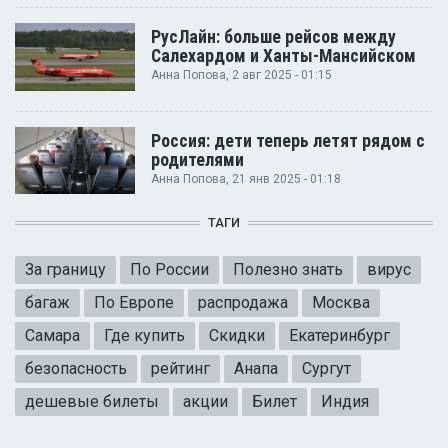
РусЛайн: больше рейсов между
Салехардом и Ханты-Мансийском
Анна Попова
, 2 авг 2025 - 01:15
Россия: дети теперь летят рядом с
родителями
Анна Попова
, 21 янв 2025 - 01:18
ТАГИ
За границу
По России
Полезно знать
вирус
багаж
По Европе
распродажа
Москва
Самара
Где купить
Скидки
Екатеринбург
безопасность
рейтинг
Анапа
Сургут
дешевые билеты
акции
Билет
Индия