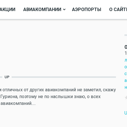
АКЦИИ
АВИАКОМПАНИИ
АЭРОПОРТЫ
О САЙТ
О
1
л
о
с
UP
а
н
м отличных от других авиакомпаний не заметил, скажу
-Гуриона, поэтому не по наслышки знаю, о всех
авиакомпаний.....
U