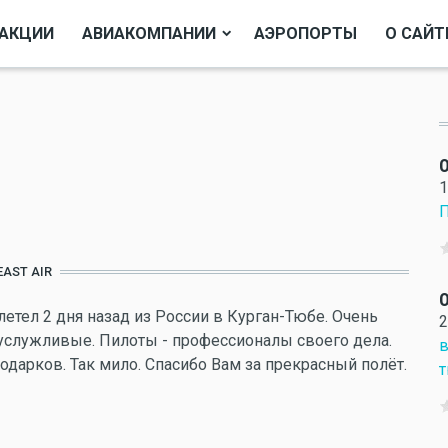
АКЦИИ
АВИАКОМПАНИИ
АЭРОПОРТЫ
О САЙТ
О
1
П
EAST AIR
О
етел 2 дня назад из России в Курган-Тюбе. Очень
2
услужливые. Пилоты - профессионалы своего дела.
в
дарков. Так мило. Спасибо Вам за прекрасный полёт.
т