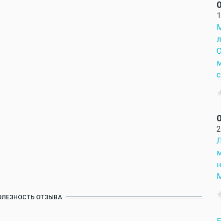
О
1
М
л
О
м
с
О
2
Л
м
н
М
ОЛЕЗНОСТЬ ОТЗЫВА