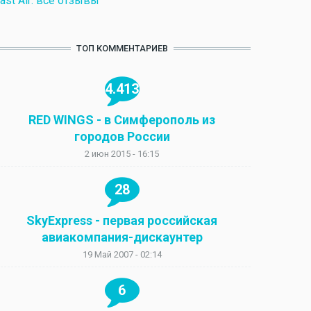
ast Air: все отзывы
ТОП КОММЕНТАРИЕВ
4.413
RED WINGS - в Симферополь из
городов России
2 июн 2015 - 16:15
28
SkyExpress - первая российская
авиакомпания-дискаунтер
19 Май 2007 - 02:14
6