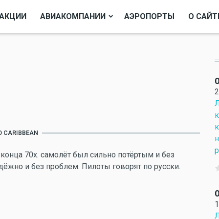
АКЦИИ
АВИАКОМПАНИИ
АЭРОПОРТЫ
О САЙТ
О
2
Л
к
к
O CARIBBEAN
н
р
 конца 70х. самолёт был сильно потёртым и без
дёжно и без проблем. Пилоты говорят по русски.
О
1
Л