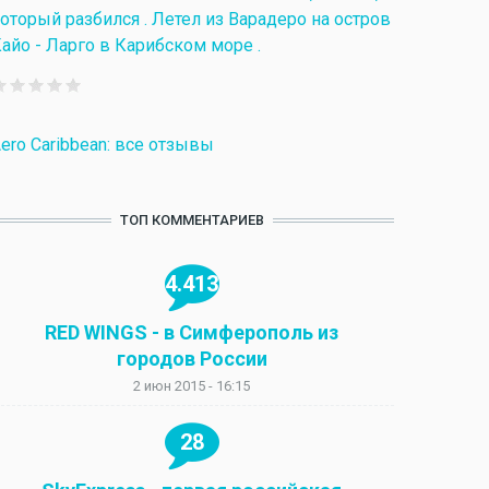
оторый разбился . Летел из Варадеро на остров
айо - Ларго в Карибском море .
ero Caribbean: все отзывы
ТОП КОММЕНТАРИЕВ
4.413
RED WINGS - в Симферополь из
городов России
2 июн 2015 - 16:15
28