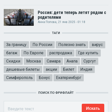
Россия: дети теперь летят рядом с
родителями
Анна Попова
, 21 янв 2025 - 01:18
ТАГИ
За границу
По России
Полезно знать
вирус
багаж
По Европе
распродажа
Где купить
Скидки
Москва
Самара
Анапа
Сургут
дешевые билеты
акции
Билет
Индия
Симферополь
Бонус
Екатеринбург
ПОИСК ПО ФРИФЛАЙТ