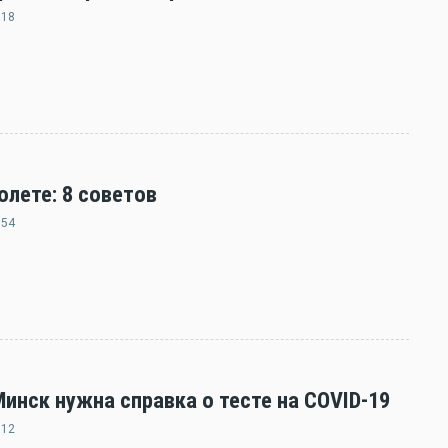
:18
олете: 8 советов
:54
нск нужна справка о тесте на COVID-19
:12