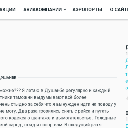
АКЦИИ
АВИАКОМПАНИИ
АЭРОПОРТЫ
О САЙТ
1
Д
Л
т
ДУШАНБЕ
е
о
аможне??? Я летаю в Душанбе регулярно и каждый
ботники таможни выдумывают всё более
ень стыдно за себя что я вынужден идти на поводу у
е могу. Два раза грозились снять с рейса и пугать
О
ного кодекса о шантаже и вымогательстве , Голодные
1
ой народ , стыд и позор вам. В следущий раз я
Б