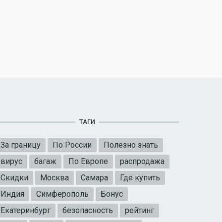
ТАГИ
За границу
По России
Полезно знать
вирус
багаж
По Европе
распродажа
Скидки
Москва
Самара
Где купить
Индия
Симферополь
Бонус
Екатеринбург
безопасность
рейтинг