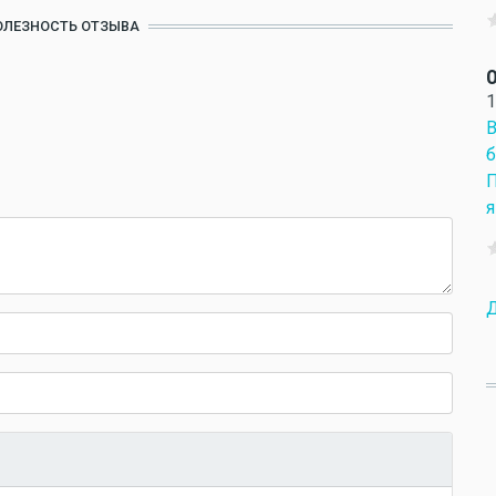
ОЛЕЗНОСТЬ ОТЗЫВА
О
1
В
б
П
я
Д