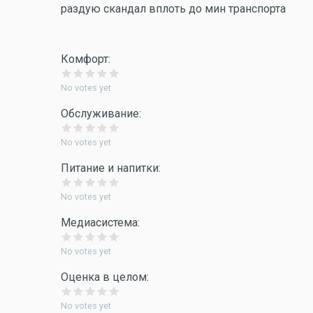
раздую скандал вплоть до мин транспорта
Комфорт:
No votes yet
Обслуживание:
No votes yet
Питание и напитки:
No votes yet
Медиасистема:
No votes yet
Оценка в целом:
No votes yet