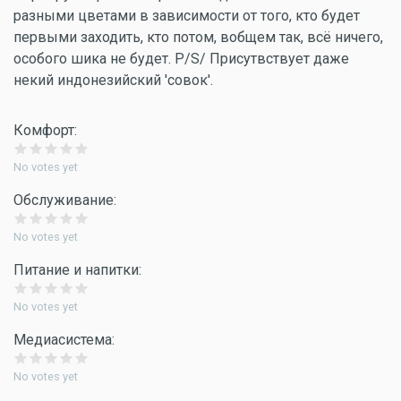
разными цветами в зависимости от того, кто будет
первыми заходить, кто потом, вобщем так, всё ничего,
особого шика не будет. P/S/ Присутвствует даже
некий индонезийский 'совок'.
Комфорт:
No votes yet
Обслуживание:
No votes yet
Питание и напитки:
No votes yet
Медиасистема:
No votes yet