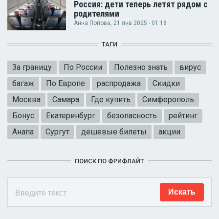
Россия: дети теперь летят рядом с
родителями
Анна Попова
, 21 янв 2025 - 01:18
ТАГИ
За границу
По России
Полезно знать
вирус
багаж
По Европе
распродажа
Скидки
Москва
Самара
Где купить
Симферополь
Бонус
Екатеринбург
безопасность
рейтинг
Анапа
Сургут
дешевые билеты
акции
ПОИСК ПО ФРИФЛАЙТ