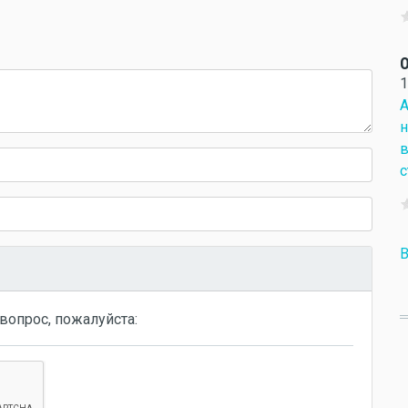
О
1
А
н
в
с
В
вопрос, пожалуйста: