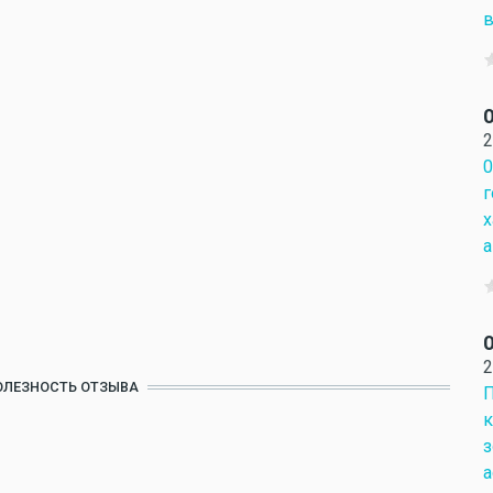
в
О
2
0
г
х
а
О
2
ОЛЕЗНОСТЬ ОТЗЫВА
П
к
з
а