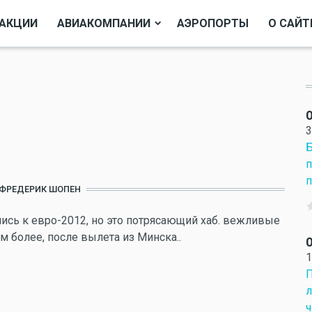
АКЦИИ
АВИАКОМПАНИИ
АЭРОПОРТЫ
О САЙТ
О
3
Б
п
п
ФРЕДЕРИК ШОПЕН
вились к евро-2012, но это потрясающий хаб. вежливые
м более, после вылета из Минска..
О
1
П
л
ч