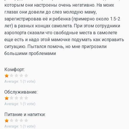
которым они настроены очень негативно. На моих
глазах они довели до слез молодую маму,
зарегистрировав её и ребенка (примерно около 1.5-2
лет) в разных концах самолета. При этом сотрудники
аэропорта сказали что свободные места в самолете
еще есть и надо этой мамочке подумать как исправить
ситуацию. Пытался помочь, но мне пригрозили
большими проблемами
Комфорт:
Average:
1
(
1
vote)
Обслуживание:
Average:
1
(
1
vote)
Питание и напитки:
Average:
1
(
1
vote)