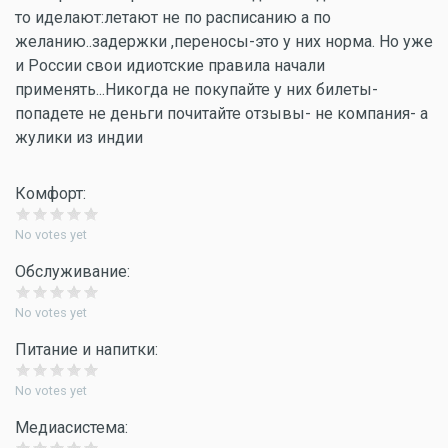
то иделают:летают не по расписанию а по
желанию..задержки ,переносы-это у них норма. Но уже
и России свои идиотские правила начали
применять...Никогда не покупайте у них билеты-
попадете не деньги почитайте отзывы- не компания- а
жулики из индии
Комфорт:
No votes yet
Обслуживание:
No votes yet
Питание и напитки:
No votes yet
Медиасистема: