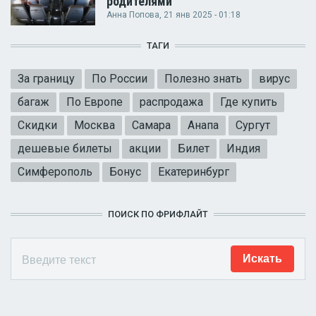
родителями
Анна Попова
, 21 янв 2025 - 01:18
ТАГИ
За границу
По России
Полезно знать
вирус
багаж
По Европе
распродажа
Где купить
Скидки
Москва
Самара
Анапа
Сургут
дешевые билеты
акции
Билет
Индия
Симферополь
Бонус
Екатеринбург
ПОИСК ПО ФРИФЛАЙТ