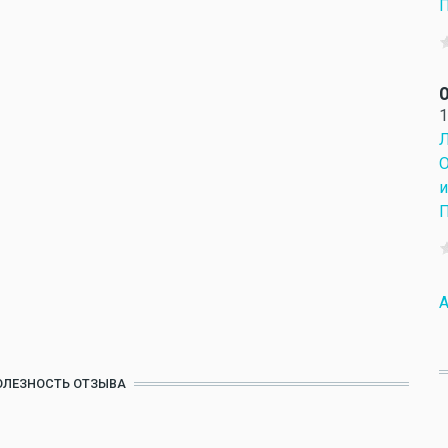
П
О
1
Л
О
и
П
A
ОЛЕЗНОСТЬ ОТЗЫВА