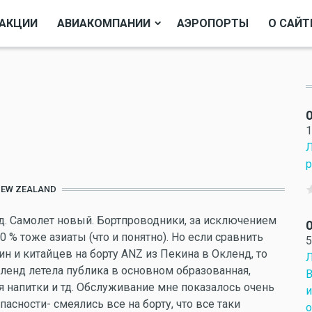
АКЦИИ
АВИАКОМПАНИИ
АЭРОПОРТЫ
О САЙТ
О
1
Л
р
NEW ZEALAND
д. Самолет новый. Бортпроводники, за исключением
О
 % тоже азиаты (что и понятно). Но если сравнить
5
н и китайцев на борту ANZ из Пекина в Окленд, то
Л
кленд летела публика в основном образованная,
В
я напитки и тд. Обслуживание мне показалось очень
и
асности- смеялись все на борту, что все таки
о