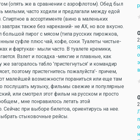
ом (опять же в сравнении с аэрофлотом). Обед был
р
ь милыми, часто ходили и предлагали между едой
. Спиртное в ассортименте (вино в маленьких
 завтрак также без нареканий- не АХ, но все вкусно.
О
большой пирог с мясом (типа русских пирожков,
2
нным суфле плюс чай, кофе, соки. Туалеты чистые-
Я
ах и фартуках- мыли часто. В туалете кремики,
о
ается. Взлет и посадка -мякгие и плавные, как
э
 же загоралось табло 'пристегнуться' и командир
в
ясет, поэтому пристегнитесь пожалуйста'- причем,
е от малейшей возможности пораниться или еще там
о послушать музыку, фильмы свежие и популярные
йский, или смотрел этот фильм на русском и просто
О
ообщем , мне понравилось летать этой
2
 Сейчас при выборе билетов, ориентирусь на нее.
Л
 выбрать стыковочные рейсы.
п
о
н