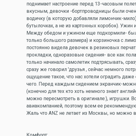
поднимает настроение перед 13-часовым полет
вкусным, девочки -бортпроводницы были очен
водичку (в которую добавляли лимончик-мило)
бутылочках, а не из картонных коробок). Ужин и
Между обедом и ужином еще подкормили- был 
только большого размера) и корзиночка с лимо
постоянно видела девочек в резиновых перчатк
прокладки, одноразовые сидения- все как полаг
только начинало самолетик подтрясывать, сразу
сразу же говорил 'друзья , сейчас немного потр
ощущение такое, что нас хотели оградить даж
чего. Перед каждым сидением экранчик-можн
(конечно для тех кто хоть немного знает англи
можно пересмотреть в оригинале:), игрушки. В
авиакомпанией, поэтому всем ее рекоммендую.
Жаль что ANZ не летает из Москвы, но можно
Комфорт: