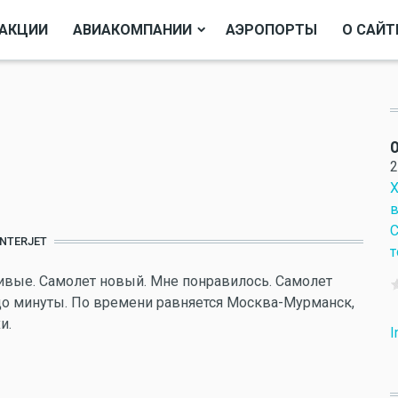
АКЦИИ
АВИАКОМПАНИИ
АЭРОПОРТЫ
О САЙТ
О
2
Х
в
С
INTERJET
т
вые. Самолет новый. Мне понравилось. Самолет
до минуты. По времени равняется Москва-Мурманск,
и.
I