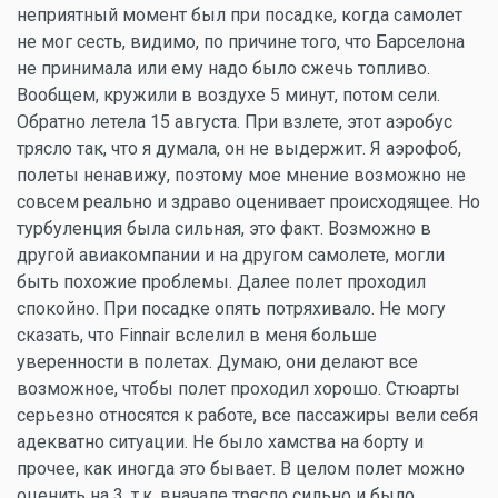
неприятный момент был при посадке, когда самолет
не мог сесть, видимо, по причине того, что Барселона
не принимала или ему надо было сжечь топливо.
Вообщем, кружили в воздухе 5 минут, потом сели.
Обратно летела 15 августа. При взлете, этот аэробус
трясло так, что я думала, он не выдержит. Я аэрофоб,
полеты ненавижу, поэтому мое мнение возможно не
совсем реально и здраво оценивает происходящее. Но
турбуленция была сильная, это факт. Возможно в
другой авиакомпании и на другом самолете, могли
быть похожие проблемы. Далее полет проходил
спокойно. При посадке опять потряхивало. Не могу
сказать, что Finnair вслелил в меня больше
уверенности в полетах. Думаю, они делают все
возможное, чтобы полет проходил хорошо. Стюарты
серьезно относятся к работе, все пассажиры вели себя
адекватно ситуации. Не было хамства на борту и
прочее, как иногда это бывает. В целом полет можно
оценить на 3, т.к. вначале трясло сильно и было