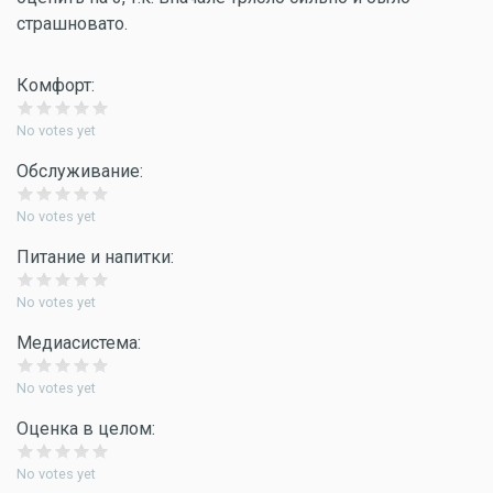
страшновато.
Комфорт:
No votes yet
Обслуживание:
No votes yet
Питание и напитки:
No votes yet
Медиасистема:
No votes yet
Оценка в целом:
No votes yet