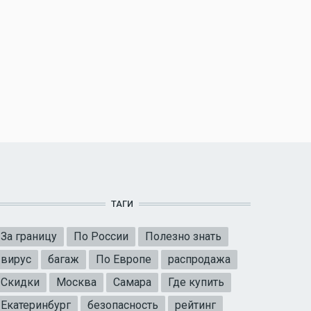
ТАГИ
За границу
По России
Полезно знать
вирус
багаж
По Европе
распродажа
Скидки
Москва
Самара
Где купить
Екатеринбург
безопасность
рейтинг