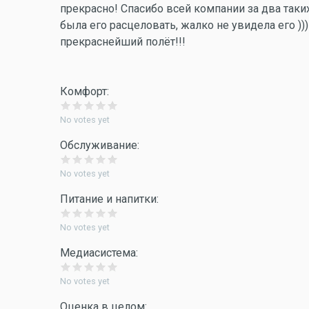
прекрасно! Спасибо всей компании за два таки
была его расцеловать, жалко не увидела его )
прекраснейший полёт!!!
Комфорт:
No votes yet
Обслуживание:
No votes yet
Питание и напитки:
No votes yet
Медиасистема:
No votes yet
Оценка в целом: