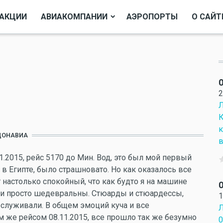
АКЦИИ
АВИАКОМПАНИИ
АЭРОПОРТЫ
О САЙТ
О
2
Л
К
к
ДОНАВИА
в
2015, рейс 5170 до Мин. Вод, это был мой первый
в Египте, было страшновато. Но как оказалось все
 настолько спокойный, что как будто я на машине
О
были просто шедевральны. Стюарды и стюардессы,
1
служивали. В общем эмоций куча и все
Л
 же рейсом 08.11.2015, все прошло так же безумно
0