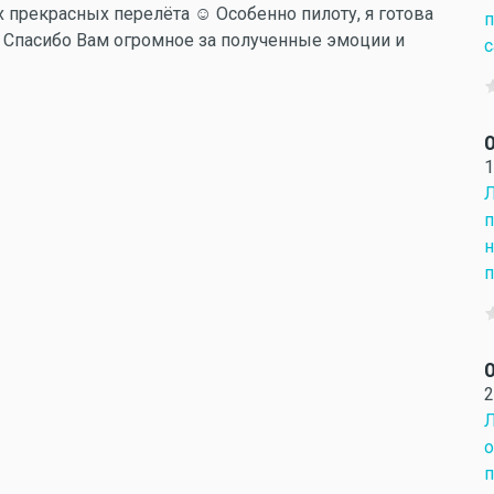
х прекрасных перелёта ☺ Особенно пилоту, я готова
п
)) Спасибо Вам огромное за полученные эмоции и
с
О
1
Л
п
н
п
О
2
Л
о
п