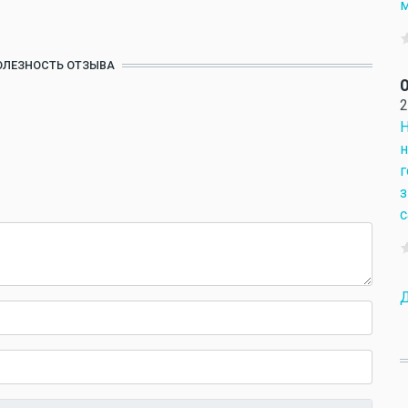
м
ОЛЕЗНОСТЬ ОТЗЫВА
О
2
Н
н
г
з
с
Д