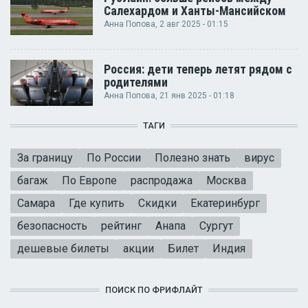
Салехардом и Ханты-Мансийском
Анна Попова
, 2 авг 2025 - 01:15
Россия: дети теперь летят рядом с
родителями
Анна Попова
, 21 янв 2025 - 01:18
ТАГИ
За границу
По России
Полезно знать
вирус
багаж
По Европе
распродажа
Москва
Самара
Где купить
Скидки
Екатеринбург
безопасность
рейтинг
Анапа
Сургут
дешевые билеты
акции
Билет
Индия
ПОИСК ПО ФРИФЛАЙТ