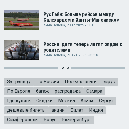
РусЛайн: больше рейсов между
Салехардом и Ханты-Мансийском
Анна Попова
, 2 авг 2025 - 01:15
Россия: дети теперь летят рядом с
родителями
Анна Попова
, 21 янв 2025 - 01:18
ТАГИ
За границу
По России
Полезно знать
вирус
По Европе
багаж
распродажа
Самара
Где купить
Скидки
Москва
Анапа
Сургут
дешевые билеты
акции
Билет
Индия
Симферополь
Бонус
Екатеринбург