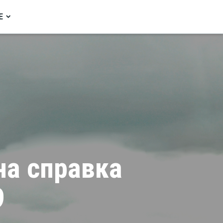
Е
а справка
9