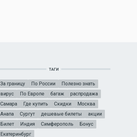
ТАГИ
За границу
По России
Полезно знать
вирус
По Европе
багаж
распродажа
Самара
Где купить
Скидки
Москва
Анапа
Сургут
дешевые билеты
акции
Билет
Индия
Симферополь
Бонус
Екатеринбург