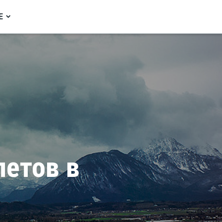
Е
летов в