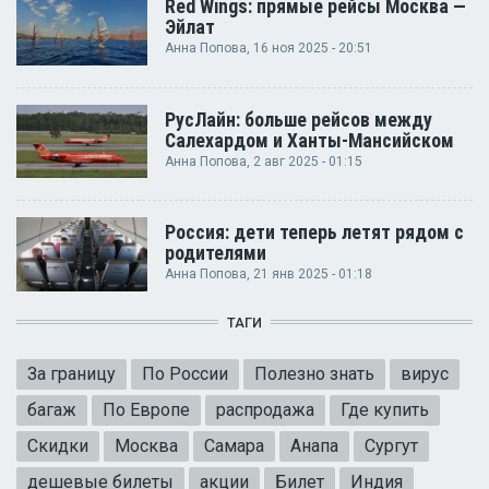
Red Wings: прямые рейсы Москва —
Эйлат
Анна Попова
, 16 ноя 2025 - 20:51
РусЛайн: больше рейсов между
Салехардом и Ханты-Мансийском
Анна Попова
, 2 авг 2025 - 01:15
Россия: дети теперь летят рядом с
родителями
Анна Попова
, 21 янв 2025 - 01:18
ТАГИ
За границу
По России
Полезно знать
вирус
багаж
По Европе
распродажа
Где купить
Скидки
Москва
Самара
Анапа
Сургут
дешевые билеты
акции
Билет
Индия