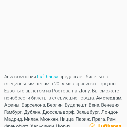
Авиакомпания
Lufthansa
предлагает билеты по
специальным ценам в 20 самых красивых городов
Европы с вылетом из Ростова-на-Дону. Вы сможете
приобрести билеты в следующие города:
Амстердам
,
Афины
,
Барселона
,
Берлин
,
Будапешт
,
Вена
,
Венеция
,
Гамбург
,
Дублин
,
Дюссельдорф
,
Зальцбург
,
Лондон
,
Мадрид
,
Милан
,
Мюнхен
,
Ницца
,
Париж
,
Прага
,
Рим
,
Франкфурт
,
Хельсинки
,
Цюрих
.